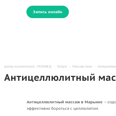
Запись онлайн
Центр косметологи - ГАЛАМЕД
Услуги
Массаж тела
Антицеллюл
Антицеллюлитный мас
Антицеллюлитный массаж в Марьин
о
– оздо
эффективно бороться с целлюлитом.