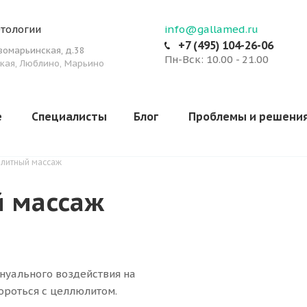
тологии
info@gallamed.ru
+7 (495) 104-26-06
овомарьинская
,
д.38
Пн-Вск: 10.00 - 21.00
кая, Люблино, Марьино
е
Специалисты
Блог
Проблемы и решени
литный массаж
 массаж
нуального воздействия на
ороться с целлюлитом.