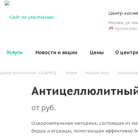
Центр косме
Москва
,
ул. Н
Братиславс
Услуги
Новости и акции
Цены
О центр
Центр косметологи - ГАЛАМЕД
Услуги
Массаж тела
Антицеллю
Антицеллюлитный
от
руб.
Оздоровительная методика, состоящая из ма
бедра и ягодицы, помогающая эффективно б