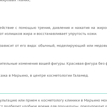
ействие с помощью трения, давления и нажатия на жиро
от излишков жира и восстанавливает упругость кожи.
ависит от его вида: обычный, моделирующий или медовы
жительные изменения вашей фигуры. Красивая фигура без 
ажа в Марьино, в центре косметологии Галамед.
сультацию или прием к косметологу клиники в Марьино мо
ист подберет удобное время для процедуры, предупредит 