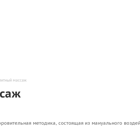
итный массаж
саж
ровительная методика, состоящая из мануального возде