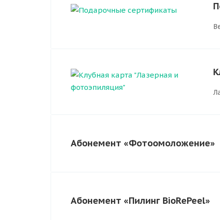
П
В
К
Л
Абонемент «Фотоомоложение»
Абонемент «Пилинг BioRePeel»