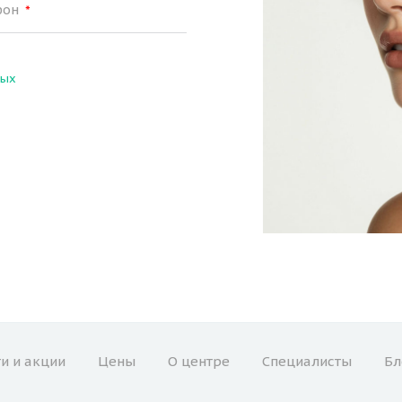
фон
*
ных
и и акции
Цены
О центре
Специалисты
Бл