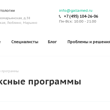
тологии
info@gallamed.ru
+7 (495) 104-26-06
овомарьинская
,
д.38
Пн-Вск: 10.00 - 21.00
кая, Люблино, Марьино
е
Специалисты
Блог
Проблемы и решени
е программы
ксные программы