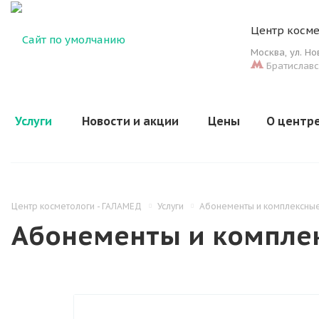
Центр косме
Москва
,
ул. Н
Братиславс
Услуги
Новости и акции
Цены
О центр
Центр косметологи - ГАЛАМЕД
Услуги
Абонементы и комплексны
Абонементы и компле