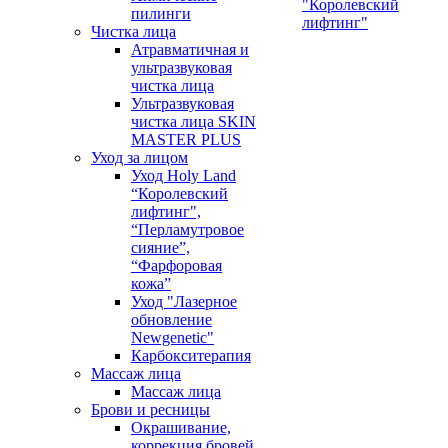
"Королевский
пилинги
лифтинг"
Чистка лица
Атравматичная и
ультразвуковая
чистка лица
Ультразвуковая
чистка лица SKIN
MASTER PLUS
Уход за лицом
Уход Holy Land
“Королевский
лифтинг",
“Перламутровое
сияние”,
“Фарфоровая
кожа”
Уход "Лазерное
обновление
Newgenetic"
Карбокситерапия
Массаж лица
Массаж лица
Брови и ресницы
Окрашивание,
коррекция бровей