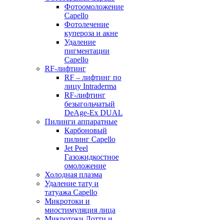
Фотоомоложение
Capello
Фотолечение
купероза и акне
Удаление
пигментации
Capello
RF-лифтинг
RF – лифтинг по
лицу Intraderma
RF-лифтинг
безыгольчатый
DeAge-Ex DUAL
Пилинги аппаратные
Карбоновый
пилинг Capello
Jet Peel
Газожидкостное
омоложение
Холодная плазма
Удаление тату и
татуажа Capello
Микротоки и
миостимуляция лица
Микротоки Лотти и