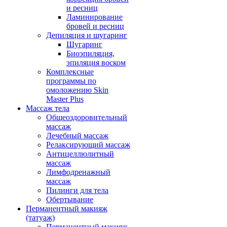
и ресниц
Ламинирование
бровей и ресниц
Депиляция и шугаринг
Шугаринг
Биоэпиляция,
эпиляция воском
Комплексные
программы по
омоложению Skin
Master Plus
Массаж тела
Общеоздоровительный
массаж
Лечебный массаж
Релаксирующий массаж
Антицеллюлитный
массаж
Лимфодренажный
массаж
Пилинги для тела
Обертывание
Перманентный макияж
(татуаж)
Перманентный макияж