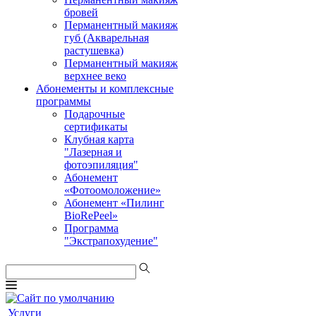
бровей
Перманентный макияж
губ (Акварельная
растушевка)
Перманентный макияж
верхнее веко
Абонементы и комплексные
программы
Подарочные
сертификаты
Клубная карта
"Лазерная и
фотоэпиляция"
Абонемент
«Фотоомоложение»
Абонемент «Пилинг
BioRePeel»
Программа
"Экстрапохудение"
Услуги