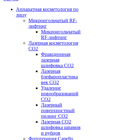
Аппаратная косметология по
лицу
Микроигольчатый RF-
лифтинг
Микроигольчатый
RF-лифтинг
Лазерная косметология
CO2
Фракционная
лазерная
шлифовка CO2
Лазерная
блефаропластика
век CO2
Удаление
новообразований
CO2
Лазерный
поверхностный
пилинг СО2
Лазерная CO2
шлифовка шрамов
и рубцов
Фототерапия Capello