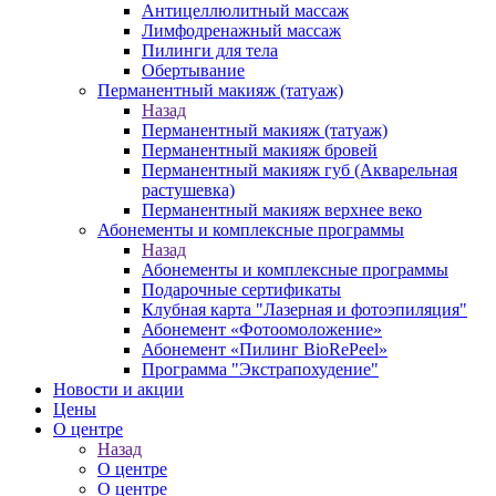
Антицеллюлитный массаж
Лимфодренажный массаж
Пилинги для тела
Обертывание
Перманентный макияж (татуаж)
Назад
Перманентный макияж (татуаж)
Перманентный макияж бровей
Перманентный макияж губ (Акварельная
растушевка)
Перманентный макияж верхнее веко
Абонементы и комплексные программы
Назад
Абонементы и комплексные программы
Подарочные сертификаты
Клубная карта "Лазерная и фотоэпиляция"
Абонемент «Фотоомоложение»
Абонемент «Пилинг BioRePeel»
Программа "Экстрапохудение"
Новости и акции
Цены
О центре
Назад
О центре
О центре