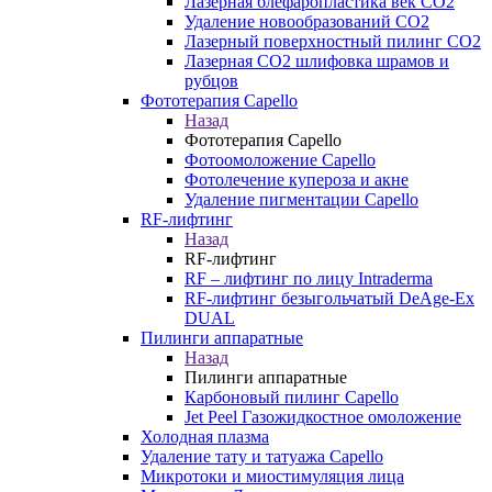
Лазерная блефаропластика век CO2
Удаление новообразований CO2
Лазерный поверхностный пилинг СО2
Лазерная CO2 шлифовка шрамов и
рубцов
Фототерапия Capello
Назад
Фототерапия Capello
Фотоомоложение Capello
Фотолечение купероза и акне
Удаление пигментации Capello
RF-лифтинг
Назад
RF-лифтинг
RF – лифтинг по лицу Intraderma
RF-лифтинг безыгольчатый DeAge-Ex
DUAL
Пилинги аппаратные
Назад
Пилинги аппаратные
Карбоновый пилинг Capello
Jet Peel Газожидкостное омоложение
Холодная плазма
Удаление тату и татуажа Capello
Микротоки и миостимуляция лица