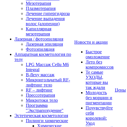
Мезотерапия
Плазмотерапия
Лечение гипергидроза
Лечение выпадения
волос (алопеции)
Капиллярная
мезотерапия
Лазерная / фотоэпиляция
Новости и акции
Лазерная эпиляция
Фотоэпиляция
Быстрое
Аппаратная косметология по
омоложение
телу
Лето без
LPG Массаж Cellu M6
компромиссов
Integral
Те самые
B-flexy массаж
УХОДЫ,
Микроигольчатый RF-
которые вы
лифтинг тело
так ждали
RF – лифтинг
Цены
Молодость
Прессотерапия
без морщин и
Микротоки тело
пигментации
Программа
Почувствуйте
"Экстрапохудение"
себя
Эстетическая косметология
королевой:
Пилинги химические
Уход
Химические