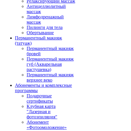
Релаксирующий массаж
Антицеллюлитный
массаж
Лимфодренажный
массаж
Пилинги для тела
Обертывание
Перманентный макияж
(татуаж)
Перманентный макияж
бровей
Перманентный макияж
губ (Акварельная
растушевка)
Перманентный макияж
верхнее веко
Абонементы и комплексные
программы
Подарочные
сертификаты
Клубная карта
"Лазерная и
фотоэпиляция"
Абонемент
«Фотоомоложение»