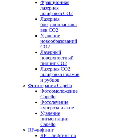
Фракционная
лазерная
шлифовка CO2
Лазерная
блефаропластика
век CO2
Удаление
новообразований
CO2
Лазерный
поверхностный
пилинг СО2
Лазерная CO2
шлифовка шрамов
и рубцов
Фототерапия Capello
Фотоомоложение
Capello
Фотолечение
купероза и акне
Удаление
пигментации
Capello
RF-лифтинг
RF – лифтинг по