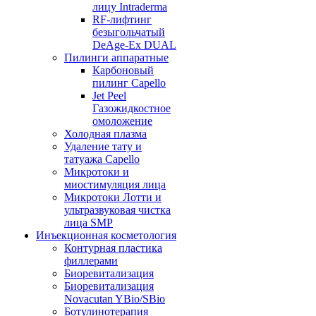
лицу Intraderma
RF-лифтинг
безыгольчатый
DeAge-Ex DUAL
Пилинги аппаратные
Карбоновый
пилинг Capello
Jet Peel
Газожидкостное
омоложение
Холодная плазма
Удаление тату и
татуажа Capello
Микротоки и
миостимуляция лица
Микротоки Лотти и
ультразвуковая чистка
лица SMP
Инъекционная косметология
Контурная пластика
филлерами
Биоревитализация
Биоревитализация
Novacutan YBio/SBio
Ботулинотерапия