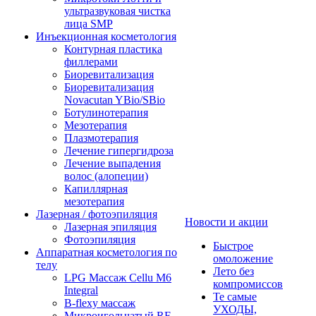
ультразвуковая чистка
лица SMP
Инъекционная косметология
Контурная пластика
филлерами
Биоревитализация
Биоревитализация
Novacutan YBio/SBio
Ботулинотерапия
Мезотерапия
Плазмотерапия
Лечение гипергидроза
Лечение выпадения
волос (алопеции)
Капиллярная
мезотерапия
Лазерная / фотоэпиляция
Новости и акции
Лазерная эпиляция
Фотоэпиляция
Быстрое
Аппаратная косметология по
омоложение
телу
Лето без
LPG Массаж Cellu M6
компромиссов
Integral
Те самые
B-flexy массаж
УХОДЫ,
Микроигольчатый RF-