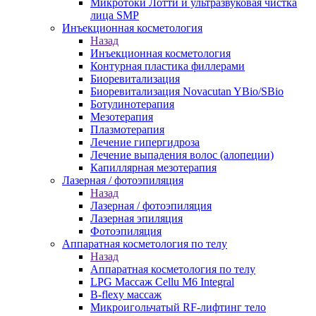
Микротоки Лотти и ультразвуковая чистка
лица SMP
Инъекционная косметология
Назад
Инъекционная косметология
Контурная пластика филлерами
Биоревитализация
Биоревитализация Novacutan YBio/SBio
Ботулинотерапия
Мезотерапия
Плазмотерапия
Лечение гипергидроза
Лечение выпадения волос (алопеции)
Капиллярная мезотерапия
Лазерная / фотоэпиляция
Назад
Лазерная / фотоэпиляция
Лазерная эпиляция
Фотоэпиляция
Аппаратная косметология по телу
Назад
Аппаратная косметология по телу
LPG Массаж Cellu M6 Integral
B-flexy массаж
Микроигольчатый RF-лифтинг тело