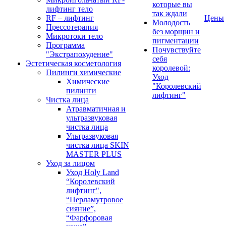
которые вы
лифтинг тело
так ждали
RF – лифтинг
Цены
Молодость
Прессотерапия
без морщин и
Микротоки тело
пигментации
Программа
Почувствуйте
"Экстрапохудение"
себя
Эстетическая косметология
королевой:
Пилинги химические
Уход
Химические
"Королевский
пилинги
лифтинг"
Чистка лица
Атравматичная и
ультразвуковая
чистка лица
Ультразвуковая
чистка лица SKIN
MASTER PLUS
Уход за лицом
Уход Holy Land
“Королевский
лифтинг",
“Перламутровое
сияние”,
“Фарфоровая