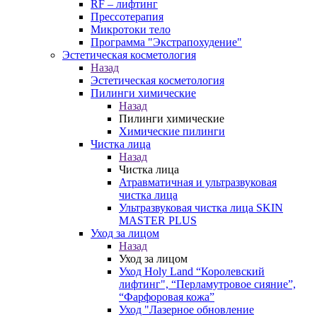
RF – лифтинг
Прессотерапия
Микротоки тело
Программа "Экстрапохудение"
Эстетическая косметология
Назад
Эстетическая косметология
Пилинги химические
Назад
Пилинги химические
Химические пилинги
Чистка лица
Назад
Чистка лица
Атравматичная и ультразвуковая
чистка лица
Ультразвуковая чистка лица SKIN
MASTER PLUS
Уход за лицом
Назад
Уход за лицом
Уход Holy Land “Королевский
лифтинг", “Перламутровое сияние”,
“Фарфоровая кожа”
Уход "Лазерное обновление