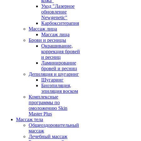
кожа”
Уход "Лазерное
обновление
Newgenetic"
Карбокситерапия
Массаж лица
Массаж лица
Брови и ресницы
Окрашивание,
коррекция бровей
и ресниц
Ламинирование
бровей и ресниц
Депиляция и шугаринг
Шугаринг
Биоэпиляция,
эпиляция воском
Комплексные
программы по
омоложению Skin
Master Plus
Массаж тела
Общеоздоровительный
массаж
Лечебный массаж