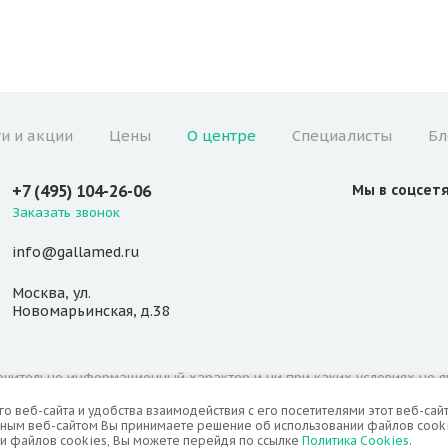
и и акции
Цены
О центре
Специалисты
Бл
+7 (495) 104-26-06
Мы в соцсет
Заказать звонок
info@gallamed.ru
Москва
,
ул.
Новомарьинская
,
д.38
ючительно информационный характер и ни при каких условиях не я
ения подробной информации о наличии и актуальной стоимости ука
 веб-сайта и удобства взаимодействия с его посетителями этот веб-сайт
нным веб-сайтом Вы принимаете решение об использовании файлов cooki
и файлов cookies, Вы можете перейдя по ссылке
Политика Cookies
.