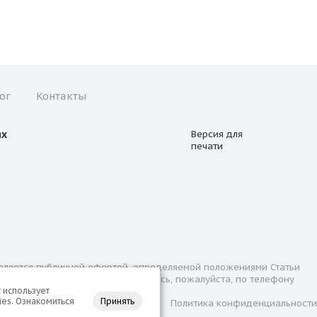
ог
Контакты
ях
Версия для
печати
вляется публичной офертой, определяемой положениями Статьи
занных на сайте услуг обращайтесь, пожалуйста, по телефону
 использует
es. Ознакомиться
Принять
Лицензии
Политика конфиденциальности