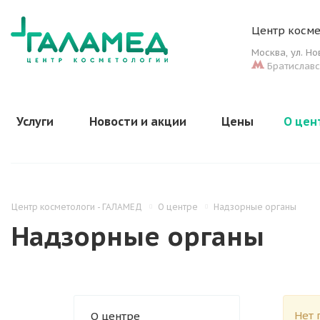
Центр косме
Москва
,
ул. Н
Братиславс
Услуги
Новости и акции
Цены
О цен
Центр косметологи - ГАЛАМЕД
О центре
Надзорные органы
Надзорные органы
Нет 
О центре