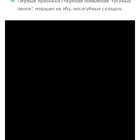
Первые признаки старения появление "гусиных
лапок", морщин на лбу, носогубных складок.