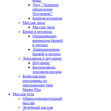
кожа”
Уход "Лазерное
обновление
Newgenetic"
Карбокситерапия
Массаж лица
Массаж лица
Брови и ресницы
Окрашивание,
коррекция бровей
и ресниц
Ламинирование
бровей и ресниц
Депиляция и шугаринг
Шугаринг
Биоэпиляция,
эпиляция воском
Комплексные
программы по
омоложению Skin
Master Plus
Массаж тела
Общеоздоровительный
массаж
Лечебный массаж