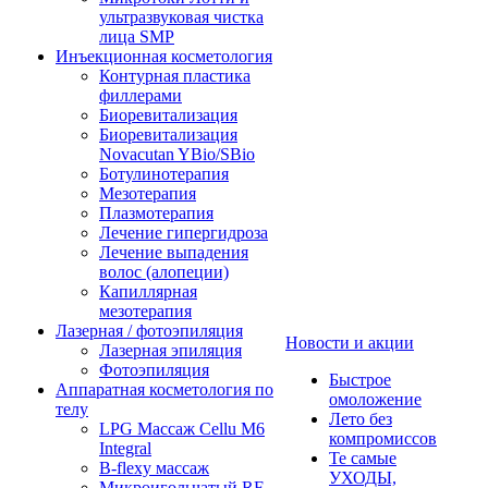
ультразвуковая чистка
лица SMP
Инъекционная косметология
Контурная пластика
филлерами
Биоревитализация
Биоревитализация
Novacutan YBio/SBio
Ботулинотерапия
Мезотерапия
Плазмотерапия
Лечение гипергидроза
Лечение выпадения
волос (алопеции)
Капиллярная
мезотерапия
Лазерная / фотоэпиляция
Новости и акции
Лазерная эпиляция
Фотоэпиляция
Быстрое
Аппаратная косметология по
омоложение
телу
Лето без
LPG Массаж Cellu M6
компромиссов
Integral
Те самые
B-flexy массаж
УХОДЫ,
Микроигольчатый RF-