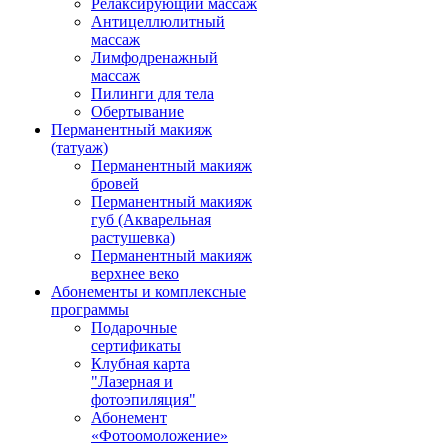
Релаксирующий массаж
Антицеллюлитный
массаж
Лимфодренажный
массаж
Пилинги для тела
Обертывание
Перманентный макияж
(татуаж)
Перманентный макияж
бровей
Перманентный макияж
губ (Акварельная
растушевка)
Перманентный макияж
верхнее веко
Абонементы и комплексные
программы
Подарочные
сертификаты
Клубная карта
"Лазерная и
фотоэпиляция"
Абонемент
«Фотоомоложение»