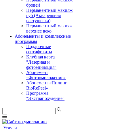
бровей
Перманентный макияж
губ (Акварельная
растушевка)
Перманентный макияж
верхнее веко
Абонементы и комплексные
программы
Подарочные
сертификаты
Клубная карта
"Лазерная и
фотоэпиляция"
Абонемент
«Фотоомоложение»
Абонемент «Пилинг
BioRePeel»
Программа
"Экстрапохудение"
Услуги