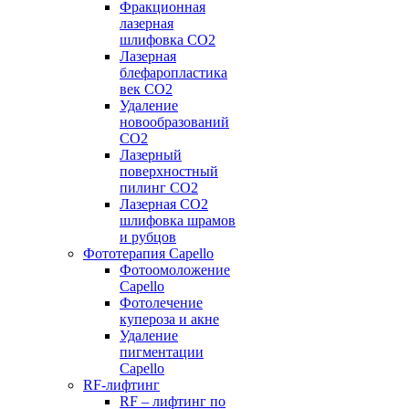
Фракционная
лазерная
шлифовка CO2
Лазерная
блефаропластика
век CO2
Удаление
новообразований
CO2
Лазерный
поверхностный
пилинг СО2
Лазерная CO2
шлифовка шрамов
и рубцов
Фототерапия Capello
Фотоомоложение
Capello
Фотолечение
купероза и акне
Удаление
пигментации
Capello
RF-лифтинг
RF – лифтинг по