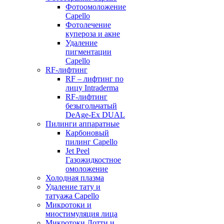
Фотоомоложение
Capello
Фотолечение
купероза и акне
Удаление
пигментации
Capello
RF-лифтинг
RF – лифтинг по
лицу Intraderma
RF-лифтинг
безыгольчатый
DeAge-Ex DUAL
Пилинги аппаратные
Карбоновый
пилинг Capello
Jet Peel
Газожидкостное
омоложение
Холодная плазма
Удаление тату и
татуажа Capello
Микротоки и
миостимуляция лица
Микротоки Лотти и