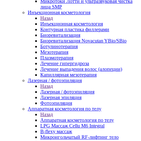
Микротоки Лотти и ультразвуковая чистка
лица SMP
Инъекционная косметология
Назад
Инъекционная косметология
Контурная пластика филлерами
Биоревитализация
Биоревитализация Novacutan YBio/SBio
Ботулинотерапия
Мезотерапия
Плазмотерапия
Лечение гипергидроза
Лечение выпадения волос (алопеции)
Капиллярная мезотерапия
Лазерная / фотоэпиляция
Назад
Лазерная / фотоэпиляция
Лазерная эпиляция
Фотоэпиляция
Аппаратная косметология по телу
Назад
Аппаратная косметология по телу
LPG Массаж Cellu M6 Integral
B-flexy массаж
Микроигольчатый RF-лифтинг тело