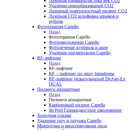
Лазерная блефаропластика век CO2
Удаление новообразований CO2
Лазерный поверхностный пилинг СО2
Лазерная CO2 шлифовка шрамов и
рубцов
Фототерапия Capello
Назад
Фототерапия Capello
Фотоомоложение Capello
Фотолечение купероза и акне
Удаление пигментации Capello
RF-лифтинг
Назад
RF-лифтинг
RF – лифтинг по лицу Intraderma
RF-лифтинг безыгольчатый DeAge-Ex
DUAL
Пилинги аппаратные
Назад
Пилинги аппаратные
Карбоновый пилинг Capello
Jet Peel Газожидкостное омоложение
Холодная плазма
Удаление тату и татуажа Capello
Микротоки и миостимуляция лица