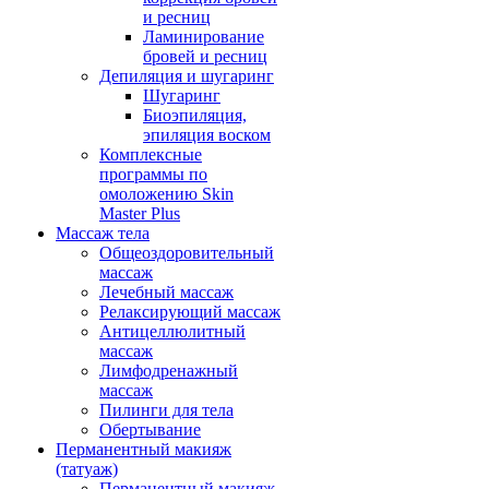
и ресниц
Ламинирование
бровей и ресниц
Депиляция и шугаринг
Шугаринг
Биоэпиляция,
эпиляция воском
Комплексные
программы по
омоложению Skin
Master Plus
Массаж тела
Общеоздоровительный
массаж
Лечебный массаж
Релаксирующий массаж
Антицеллюлитный
массаж
Лимфодренажный
массаж
Пилинги для тела
Обертывание
Перманентный макияж
(татуаж)
Перманентный макияж