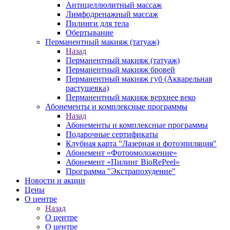
Антицеллюлитный массаж
Лимфодренажный массаж
Пилинги для тела
Обертывание
Перманентный макияж (татуаж)
Назад
Перманентный макияж (татуаж)
Перманентный макияж бровей
Перманентный макияж губ (Акварельная
растушевка)
Перманентный макияж верхнее веко
Абонементы и комплексные программы
Назад
Абонементы и комплексные программы
Подарочные сертификаты
Клубная карта "Лазерная и фотоэпиляция"
Абонемент «Фотоомоложение»
Абонемент «Пилинг BioRePeel»
Программа "Экстрапохудение"
Новости и акции
Цены
О центре
Назад
О центре
О центре