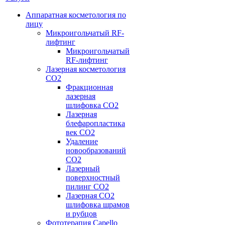
Аппаратная косметология по
лицу
Микроигольчатый RF-
лифтинг
Микроигольчатый
RF-лифтинг
Лазерная косметология
CO2
Фракционная
лазерная
шлифовка CO2
Лазерная
блефаропластика
век CO2
Удаление
новообразований
CO2
Лазерный
поверхностный
пилинг СО2
Лазерная CO2
шлифовка шрамов
и рубцов
Фототерапия Capello