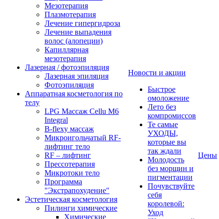
Мезотерапия
Плазмотерапия
Лечение гипергидроза
Лечение выпадения
волос (алопеции)
Капиллярная
мезотерапия
Лазерная / фотоэпиляция
Новости и акции
Лазерная эпиляция
Фотоэпиляция
Быстрое
Аппаратная косметология по
омоложение
телу
Лето без
LPG Массаж Cellu M6
компромиссов
Integral
Те самые
B-flexy массаж
УХОДЫ,
Микроигольчатый RF-
которые вы
лифтинг тело
так ждали
RF – лифтинг
Цены
Молодость
Прессотерапия
без морщин и
Микротоки тело
пигментации
Программа
Почувствуйте
"Экстрапохудение"
себя
Эстетическая косметология
королевой:
Пилинги химические
Уход
Химические