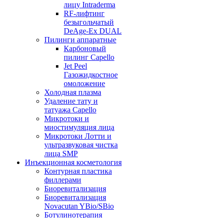
лицу Intraderma
RF-лифтинг
безыгольчатый
DeAge-Ex DUAL
Пилинги аппаратные
Карбоновый
пилинг Capello
Jet Peel
Газожидкостное
омоложение
Холодная плазма
Удаление тату и
татуажа Capello
Микротоки и
миостимуляция лица
Микротоки Лотти и
ультразвуковая чистка
лица SMP
Инъекционная косметология
Контурная пластика
филлерами
Биоревитализация
Биоревитализация
Novacutan YBio/SBio
Ботулинотерапия