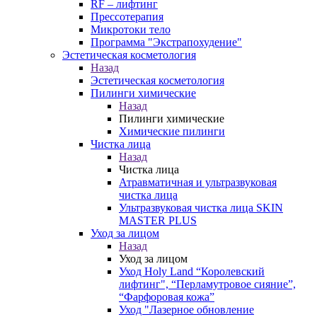
RF – лифтинг
Прессотерапия
Микротоки тело
Программа "Экстрапохудение"
Эстетическая косметология
Назад
Эстетическая косметология
Пилинги химические
Назад
Пилинги химические
Химические пилинги
Чистка лица
Назад
Чистка лица
Атравматичная и ультразвуковая
чистка лица
Ультразвуковая чистка лица SKIN
MASTER PLUS
Уход за лицом
Назад
Уход за лицом
Уход Holy Land “Королевский
лифтинг", “Перламутровое сияние”,
“Фарфоровая кожа”
Уход "Лазерное обновление