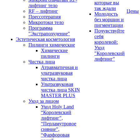
которые вы
лифтинг тело
так ждали
RF – лифтинг
Цены
Молодость
Прессотерапия
без морщин и
Микротоки тело
пигментации
Программа
Почувствуйте
"Экстрапохудение"
себя
Эстетическая косметология
королевой:
Пилинги химические
Уход
Химические
"Королевский
пилинги
лифтинг"
Чистка лица
Атравматичная и
ультразвуковая
чистка лица
Ультразвуковая
чистка лица SKIN
MASTER PLUS
Уход за лицом
Уход Holy Land
“Королевский
лифтинг",
“Перламутровое
сияние”,
“Фарфоровая