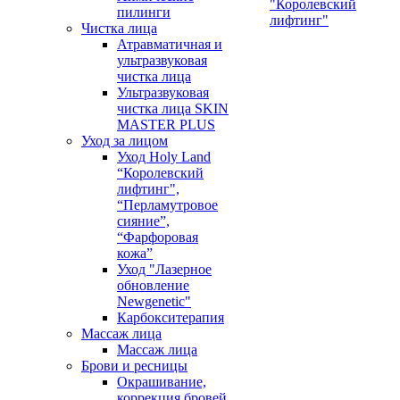
"Королевский
пилинги
лифтинг"
Чистка лица
Атравматичная и
ультразвуковая
чистка лица
Ультразвуковая
чистка лица SKIN
MASTER PLUS
Уход за лицом
Уход Holy Land
“Королевский
лифтинг",
“Перламутровое
сияние”,
“Фарфоровая
кожа”
Уход "Лазерное
обновление
Newgenetic"
Карбокситерапия
Массаж лица
Массаж лица
Брови и ресницы
Окрашивание,
коррекция бровей